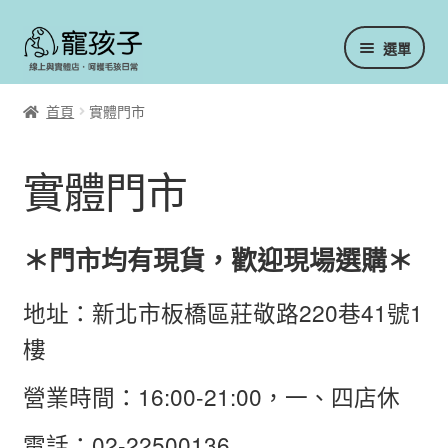
跳
跳
選單
至
至
導
主
會員中心
覽
要
首頁
實體門市
列
內
容
訂單／重新訂購
實體門市
我的收藏
＊門市均有現貨，歡迎現場選購＊
重設密碼
地址：新北市板橋區莊敬路220巷41號1
實體門市
樓
冷凍主食／生食
營業時間：16:00-21:00，一、四店休
凍乾／乾燥主食
電話：02-22500136