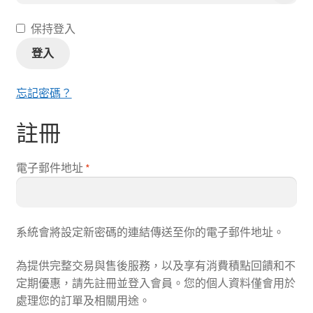
主副罐／餐包
保持登入
登入
零食／肉泥
忘記密碼？
保健／潔牙
註冊
玩具／用品
必
電子郵件地址
*
全部商品
填
系統會將設定新密碼的連結傳送至你的電子郵件地址。
為提供完整交易與售後服務，以及享有消費積點回饋和不
定期優惠，請先註冊並登入會員。您的個人資料僅會用於
處理您的訂單及相關用途。