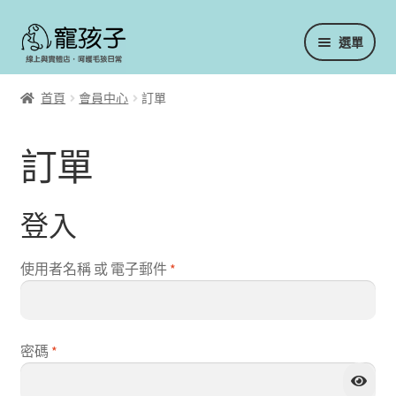
跳
跳
選單
至
至
導
主
會員中心
覽
要
首頁
會員中心
訂單
列
內
容
訂單／重新訂購
訂單
我的收藏
登入
重設密碼
必
使用者名稱 或 電子郵件
*
實體門市
填
冷凍主食／生食
必
密碼
*
填
凍乾／乾燥主食