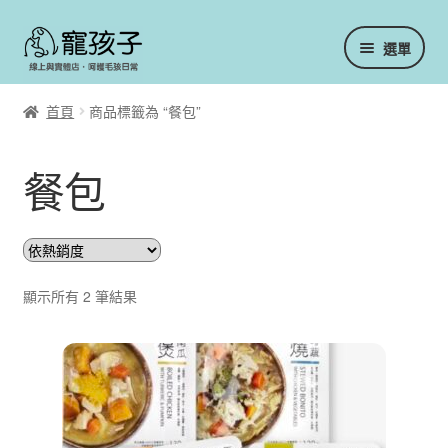
跳
跳
選單
至
至
導
主
會員中心
覽
要
首頁
商品標籤為 “餐包”
列
內
容
訂單／重新訂購
餐包
我的收藏
重設密碼
依
顯示所有 2 筆結果
熱
實體門市
銷
度
冷凍主食／生食
排
序
凍乾／乾燥主食