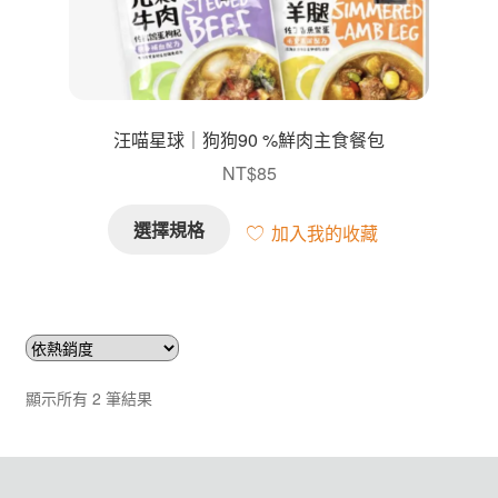
產
品
頁
面
選
汪喵星球｜狗狗90 %鮮肉主食餐包
擇
NT$
85
選
項
此
選擇規格
加入我的收藏
產
品
有
多
種
款
依
顯示所有 2 筆結果
式。
熱
可
銷
在
度
產
排