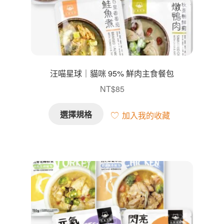
主副罐／餐包
零食／肉泥
保健／潔牙
汪喵星球｜貓咪 95% 鮮肉主食餐包
NT$
85
玩具／用品
此
選擇規格
加入我的收藏
產
全部商品
品
有
多
種
款
式。
可
在